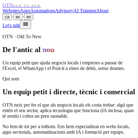
OTN
OLD TO NEW
Websites
Apps
Automations
Advisory
AI Training
About
·
·
ca
es
en
Let's talk
OTN · Old To New
De l'antic al
nou
Un equip petit que ajuda negocis locals i empreses a passar de
l'Excel, el WhatsApp i el Post-it a eines de debò, sense drames.
Qui som
Un equip petit i directe, tècnic i comercial
OTN neix per fer el que als negocis locals els costa trobar: algú que
entén el seu sector, aplica tecnologia que funciona (IA inclosa, quan
té sentit) i cobra un preu raonable.
No fem de tot per a tothom. Ens hem especialitzat en
webs locals
,
apps sectorials
,
automatitzacions amb IA
i
formació per equips
.